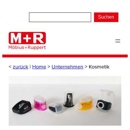
Zum
Inhalt
Suchen
springen
<
zurück
|
Home
>
Unternehmen
>
Kosmetik