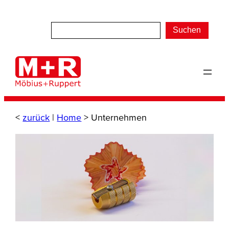
Zum
Inhalt
Suchen
springen
<
zurück
|
Home
>
Unternehmen