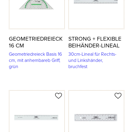
GEOMETRIEDREIECK
STRONG + FLEXIBLE
16 CM
BEIHÄNDER-LINEAL
Geometriedreieck Basis 16
30cm-Lineal für Rechts-
cm, mit anhembareb Griff,
und Linkshänder,
grün
bruchfest
odukt merken
Produkt merken