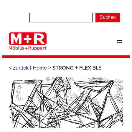
Zum
Inhalt
Suchen
springen
<
zurück
|
Home
>
STRONG + FLEXIBLE