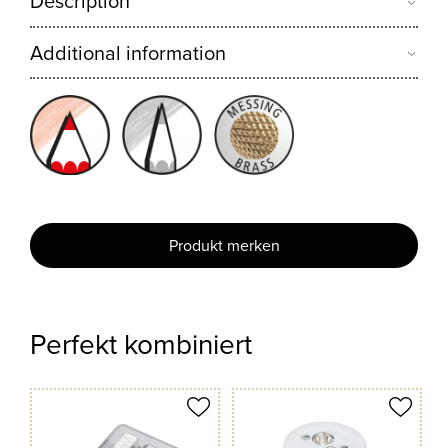
Description
Additional information
Produkt merken
Perfekt kombiniert
odukt merken
Produkt merken