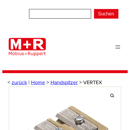
Zum
Inhalt
Suchen
springen
<
zurück
|
Home
>
Handspitzer
> VERTEX