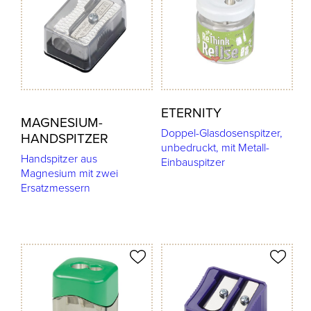
ETERNITY
MAGNESIUM-
Doppel-Glasdosenspitzer,
HANDSPITZER
unbedruckt, mit Metall-
Handspitzer aus
Einbauspitzer
Magnesium mit zwei
Ersatzmessern
odukt merken
Produkt merken