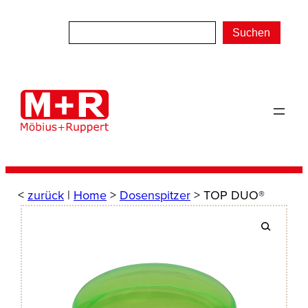
Zum
Inhalt
Suchen
springen
<
zurück
|
Home
>
Dosenspitzer
> TOP DUO®