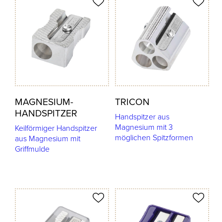
odukt merken
Produkt merken
MAGNESIUM-
TRICON
HANDSPITZER
Handspitzer aus
Magnesium mit 3
Keilförmiger Handspitzer
möglichen Spitzformen
aus Magnesium mit
Griffmulde
odukt merken
Produkt merken