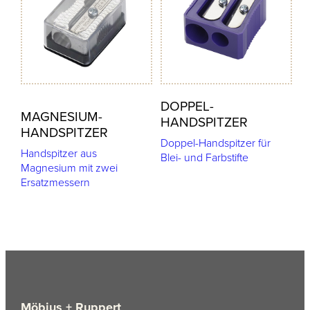
DOPPEL-
MAGNESIUM-
HANDSPITZER
HANDSPITZER
Doppel-Handspitzer für
Handspitzer aus
Blei- und Farbstifte
Magnesium mit zwei
Ersatzmessern
Möbius + Ruppert