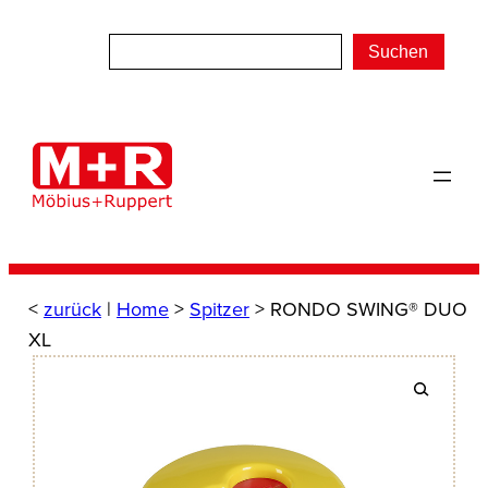
Zum
Inhalt
Suchen
springen
<
zurück
|
Home
>
Spitzer
> RONDO SWING® DUO
XL