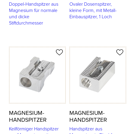
Doppel-Handspitzer aus
Ovaler Dosenspitzer,
Magnesium für normale
kleine Form, mit Metall-
und dicke
Einbauspitzer, 1 Loch
Stiftdurchmesser
odukt merken
Produkt merken
MAGNESIUM-
MAGNESIUM-
HANDSPITZER
HANDSPITZER
Keilförmiger Handspitzer
Handspitzer aus