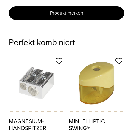
Produkt merken
Perfekt kombiniert
odukt merken
Produkt merken
MAGNESIUM-
MINI ELLIPTIC
HANDSPITZER
SWING®