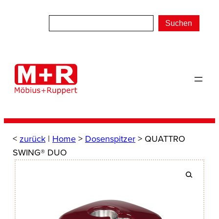
Zum
Inhalt
Suchen
springen
<
zurück
|
Home
>
Dosenspitzer
> QUATTRO
SWING® DUO