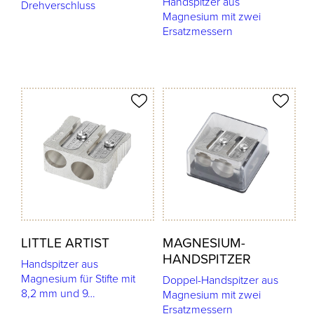
Handspitzer aus
Drehverschluss
Magnesium mit zwei
Ersatzmessern
odukt merken
Produkt merken
LITTLE ARTIST
MAGNESIUM-
HANDSPITZER
Handspitzer aus
Magnesium für Stifte mit
Doppel-Handspitzer aus
8,2 mm und 9…
Magnesium mit zwei
Ersatzmessern