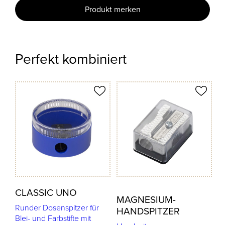
Produkt merken
Perfekt kombiniert
odukt merken
Produkt merken
CLASSIC UNO
MAGNESIUM-
Runder Dosenspitzer für
HANDSPITZER
Blei- und Farbstifte mit