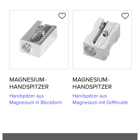
odukt merken
Produkt merken
MAGNESIUM-
MAGNESIUM-
HANDSPITZER
HANDSPITZER
Handspitzer aus
Handspitzer aus
Magnesium in Blockform
Magnesium mit Griffmulde