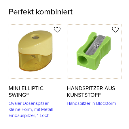
Perfekt kombiniert
odukt merken
Produkt merken
MINI ELLIPTIC
HANDSPITZER AUS
SWING®
KUNSTSTOFF
Ovaler Dosenspitzer,
Handspitzer in Blockform
kleine Form, mit Metall-
Einbauspitzer, 1 Loch