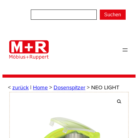
Zum
Inhalt
Suchen
springen
<
zurück
|
Home
>
Dosenspitzer
> NEO LIGHT