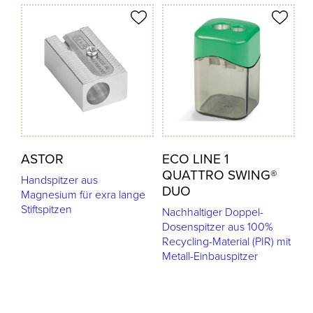
odukt merken
Produkt merken
ASTOR
ECO LINE 1
QUATTRO SWING®
Handspitzer aus
DUO
Magnesium für exra lange
Stiftspitzen
Nachhaltiger Doppel-
Dosenspitzer aus 100%
Recycling-Material (PIR) mit
Metall-Einbauspitzer