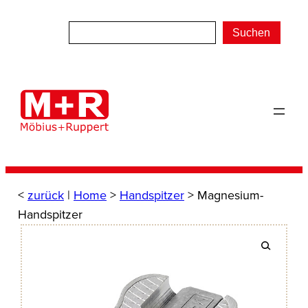
Zum
Inhalt
Suchen
springen
<
zurück
|
Home
>
Handspitzer
> Magnesium-
Handspitzer