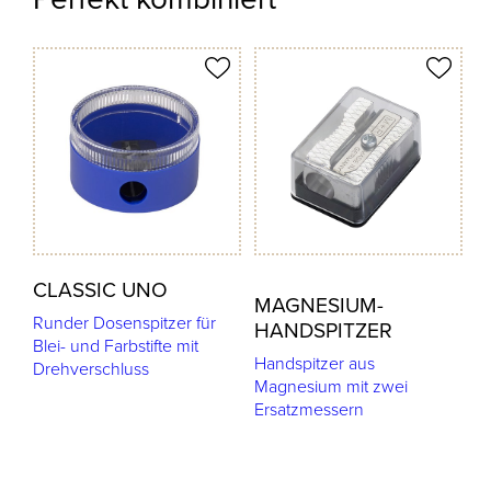
odukt merken
Produkt merken
CLASSIC UNO
MAGNESIUM-
Runder Dosenspitzer für
HANDSPITZER
Blei- und Farbstifte mit
Handspitzer aus
Drehverschluss
Magnesium mit zwei
Ersatzmessern