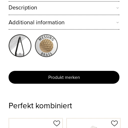
Description
Additional information
Produkt merken
Perfekt kombiniert
odukt merken
Produkt merken