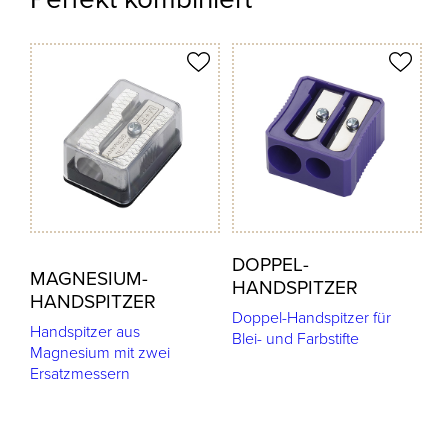
odukt merken
Produkt merken
DOPPEL-
MAGNESIUM-
HANDSPITZER
HANDSPITZER
Doppel-Handspitzer für
Handspitzer aus
Blei- und Farbstifte
Magnesium mit zwei
Ersatzmessern