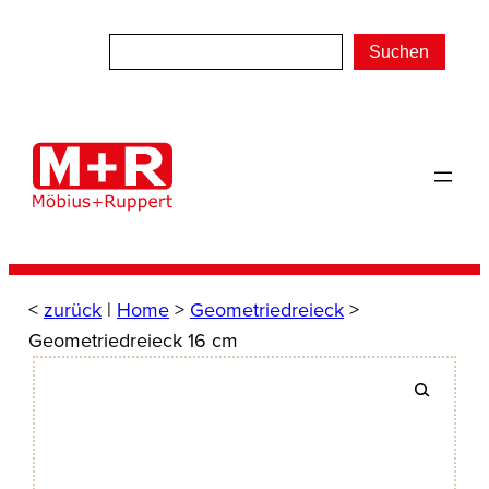
Zum
Inhalt
Suchen
springen
<
zurück
|
Home
>
Geometriedreieck
>
Geometriedreieck 16 cm