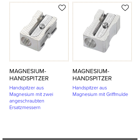
odukt merken
Produkt merken
MAGNESIUM-
MAGNESIUM-
HANDSPITZER
HANDSPITZER
Handspitzer aus
Handspitzer aus
Magnesium mit zwei
Magnesium mit Griffmulde
angeschraubten
Ersatzmessern