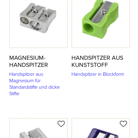
MAGNESIUM-
HANDSPITZER AUS
HANDSPITZER
KUNSTSTOFF
Handspitzer aus
Handspitzer in Blockform
Magnesium für
Standardstifte und dicke
Stifte
odukt merken
Produkt merken