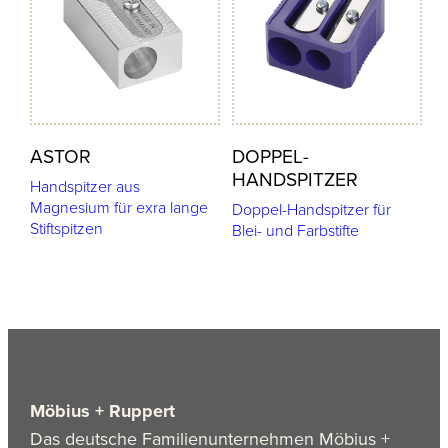
ASTOR
DOPPEL-
HANDSPITZER
Handspitzer aus
Magnesium für exra lange
Doppel-Handspitzer für
Stiftspitzen
Blei- und Farbstifte
Möbius + Ruppert
Das deutsche Familienunternehmen Möbius +