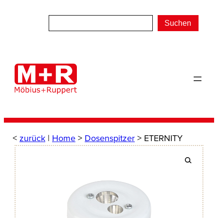
Zum
Inhalt
Suchen
springen
<
zurück
|
Home
>
Dosenspitzer
> ETERNITY