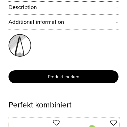
Description
Additional information
Produkt merken
Perfekt kombiniert
odukt merken
Produkt merken