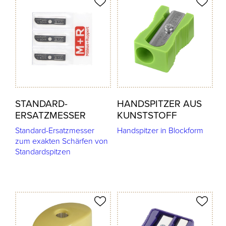
odukt merken
Produkt merken
STANDARD-
HANDSPITZER AUS
ERSATZMESSER
KUNSTSTOFF
Standard-Ersatzmesser
Handspitzer in Blockform
zum exakten Schärfen von
Standardspitzen
odukt merken
Produkt merken