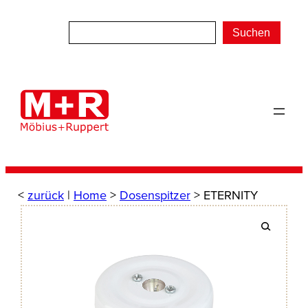
Zum
Inhalt
Suchen
springen
<
zurück
|
Home
>
Dosenspitzer
> ETERNITY