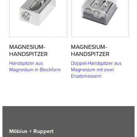
MAGNESIUM-
MAGNESIUM-
HANDSPITZER
HANDSPITZER
Handspitzer aus
Doppel-Handspitzer aus
Magnesium in Blockform
Magnesium mit zwei
Ersatzmessern
Möbius + Ruppert