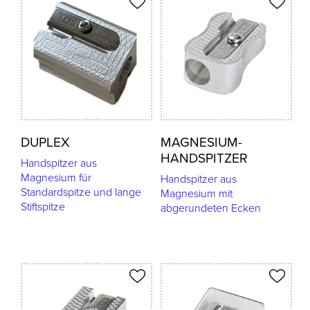
odukt merken
Produkt merken
DUPLEX
MAGNESIUM-
HANDSPITZER
Handspitzer aus
Magnesium für
Handspitzer aus
Standardspitze und lange
Magnesium mit
Stiftspitze
abgerundeten Ecken
odukt merken
Produkt merken