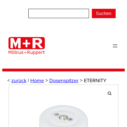
Zum
Inhalt
Suchen
springen
<
zurück
|
Home
>
Dosenspitzer
> ETERNITY