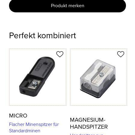
Produkt merken
Perfekt kombiniert
odukt merken
Produkt merken
MICRO
MAGNESIUM-
Flacher Minenspitzer für
HANDSPITZER
Standardminen