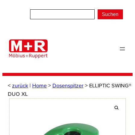
Zum
Inhalt
Suchen
springen
<
zurück
|
Home
>
Dosenspitzer
> ELLIPTIC SWING®
DUO XL