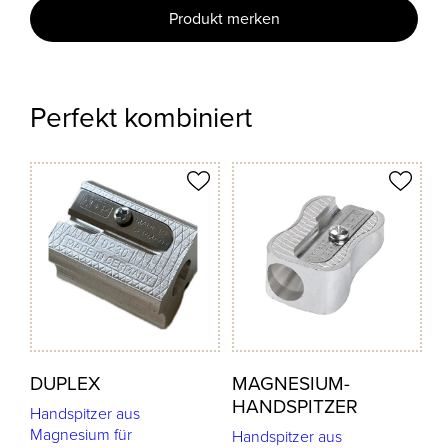
Produkt merken
Perfekt kombiniert
odukt merken
Produkt merken
DUPLEX
MAGNESIUM-
HANDSPITZER
Handspitzer aus
Magnesium für
Handspitzer aus