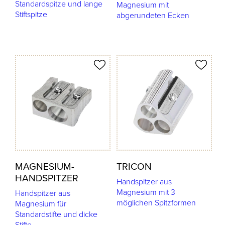
Standardspitze und lange
Magnesium mit
Stiftspitze
abgerundeten Ecken
odukt merken
Produkt merken
MAGNESIUM-
TRICON
HANDSPITZER
Handspitzer aus
Magnesium mit 3
Handspitzer aus
möglichen Spitzformen
Magnesium für
Standardstifte und dicke
Stifte