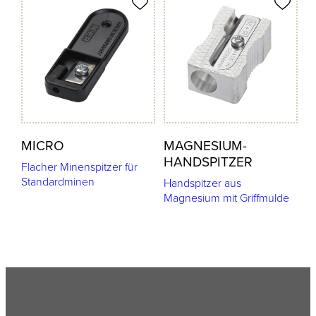
odukt merken
Produkt merken
MICRO
MAGNESIUM-
HANDSPITZER
Flacher Minenspitzer für
Standardminen
Handspitzer aus
Magnesium mit Griffmulde