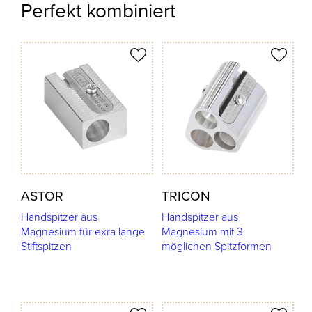
Perfekt kombiniert
odukt merken
Produkt merken
ASTOR
TRICON
Handspitzer aus
Handspitzer aus
Magnesium für exra lange
Magnesium mit 3
Stiftspitzen
möglichen Spitzformen