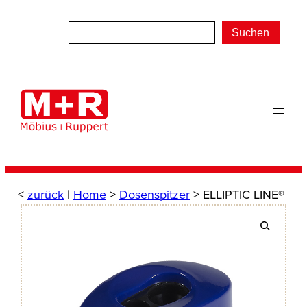
Zum
Inhalt
Suchen
springen
<
zurück
|
Home
>
Dosenspitzer
> ELLIPTIC LINE®