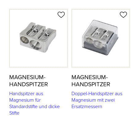
odukt merken
Produkt merken
MAGNESIUM-
MAGNESIUM-
HANDSPITZER
HANDSPITZER
Handspitzer aus
Doppel-Handspitzer aus
Magnesium für
Magnesium mit zwei
Standardstifte und dicke
Ersatzmessern
Stifte