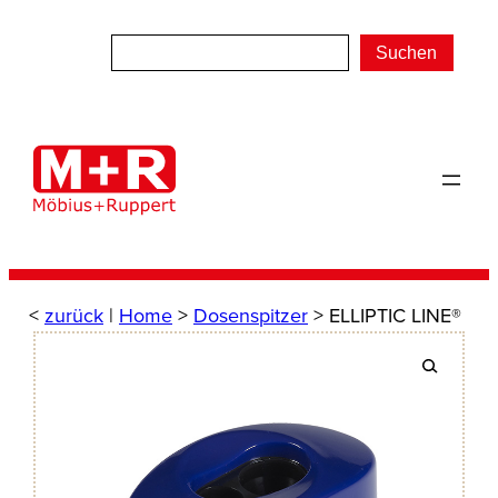
Zum
Inhalt
Suchen
springen
<
zurück
|
Home
>
Dosenspitzer
> ELLIPTIC LINE®