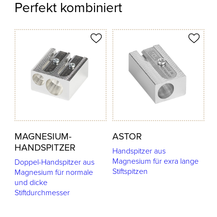
Perfekt kombiniert
odukt merken
Produkt merken
MAGNESIUM-
ASTOR
HANDSPITZER
Handspitzer aus
Magnesium für exra lange
Doppel-Handspitzer aus
Stiftspitzen
Magnesium für normale
und dicke
Stiftdurchmesser