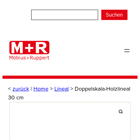
Zum
Inhalt
Suchen
springen
<
zurück
|
Home
>
Lineal
> Doppelskala-Holzlineal
30 cm