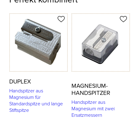
odukt merken
Produkt merken
DUPLEX
MAGNESIUM-
Handspitzer aus
HANDSPITZER
Magnesium für
Handspitzer aus
Standardspitze und lange
Magnesium mit zwei
Stiftspitze
Ersatzmessern