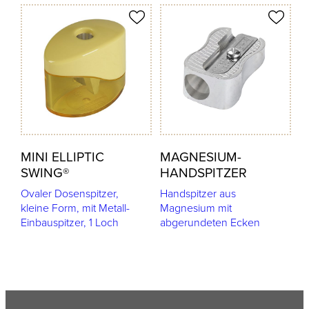
odukt merken
Produkt merken
MINI ELLIPTIC
MAGNESIUM-
SWING®
HANDSPITZER
Ovaler Dosenspitzer,
Handspitzer aus
kleine Form, mit Metall-
Magnesium mit
Einbauspitzer, 1 Loch
abgerundeten Ecken