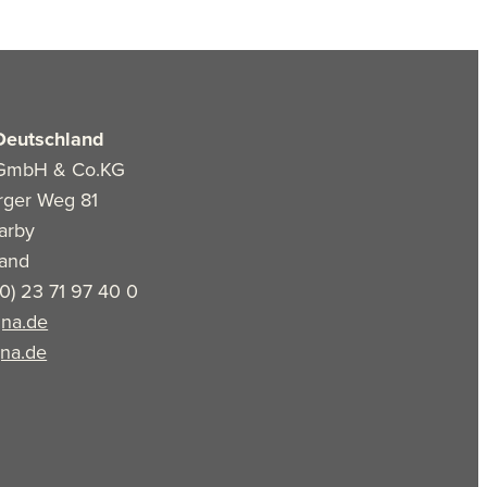
Deutschland
GmbH & Co.KG
rger Weg 81
arby
land
(0) 23 71 97 40 0
na.de
na.de