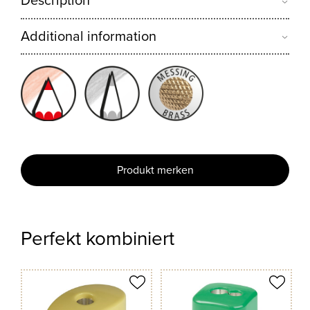
Description
Additional information
Produkt merken
Perfekt kombiniert
odukt merken
Produkt merken