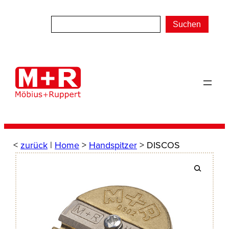
Zum
Inhalt
Suchen
springen
<
zurück
|
Home
>
Handspitzer
> DISCOS