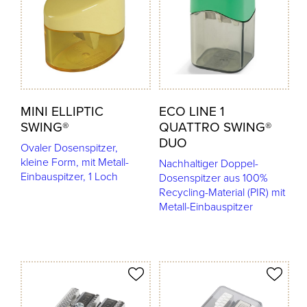
MINI ELLIPTIC
ECO LINE 1
SWING®
QUATTRO SWING®
DUO
Ovaler Dosenspitzer,
kleine Form, mit Metall-
Nachhaltiger Doppel-
Einbauspitzer, 1 Loch
Dosenspitzer aus 100%
Recycling-Material (PIR) mit
Metall-Einbauspitzer
odukt merken
Produkt merken