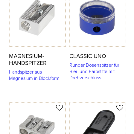
MAGNESIUM-
CLASSIC UNO
HANDSPITZER
Runder Dosenspitzer für
Blei- und Farbstifte mit
Handspitzer aus
Drehverschluss
Magnesium in Blockform
odukt merken
Produkt merken