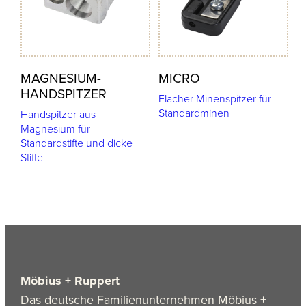
MAGNESIUM-
MICRO
HANDSPITZER
Flacher Minenspitzer für
Standardminen
Handspitzer aus
Magnesium für
Standardstifte und dicke
Stifte
Möbius + Ruppert
Das deutsche Familienunternehmen Möbius +