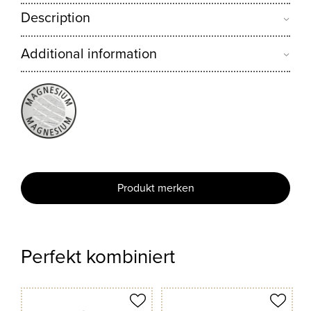
Description
Additional information
Produkt merken
Perfekt kombiniert
odukt merken
Produkt merken