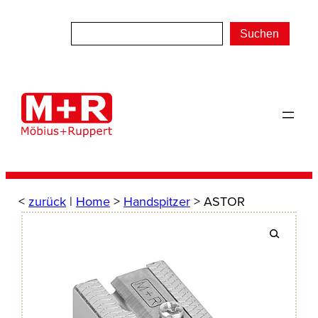
Zum
Inhalt
Suchen
springen
<
zurück
|
Home
>
Handspitzer
> ASTOR