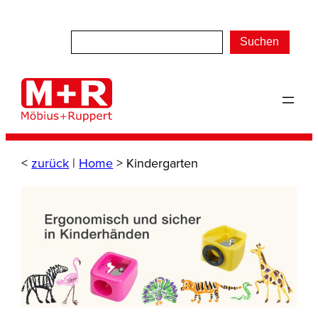
Zum
Inhalt
Suchen
springen
<
zurück
|
Home
>
Kindergarten