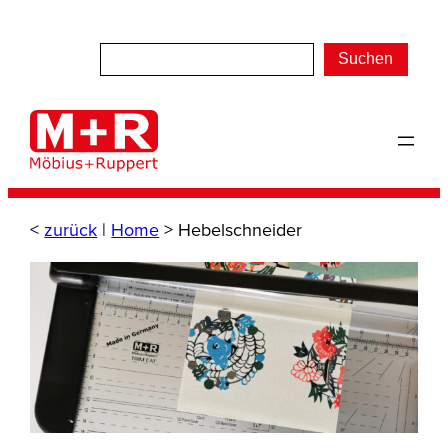
Zum
Inhalt
Suchen
springen
<
zurück
|
Home
>
Hebelschneider