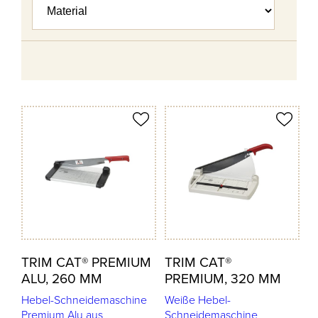
odukt merken
Produkt merken
TRIM CAT® PREMIUM
TRIM CAT®
ALU, 260 MM
PREMIUM, 320 MM
Hebel-Schneidemaschine
Weiße Hebel-
Premium Alu aus
Schneidemaschine