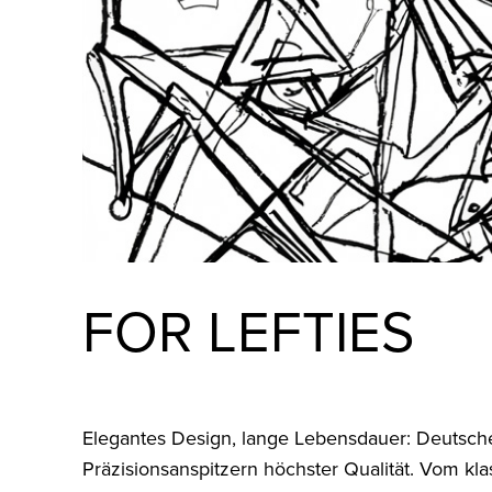
FOR LEFTIES
Elegantes Design, lange Lebensdauer: Deutsch
Präzisionsanspitzern höchster Qualität. Vom kla