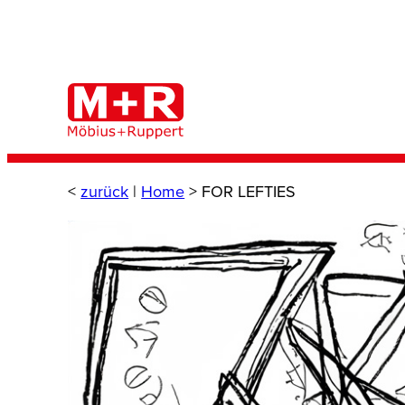
Zum
Inhalt
springen
<
zurück
|
Home
>
FOR LEFTIES