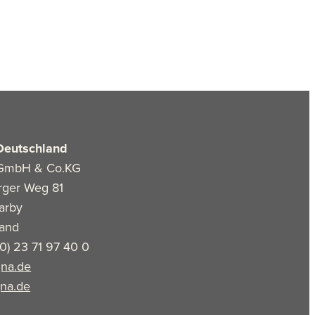
Deutschland
GmbH & Co.KG
rger Weg 81
arby
land
(0) 23 71 97 40 0
na.de
na.de