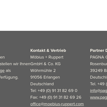
Kontakt & Vertrieb
Partner 
len
Möbius + Ruppert
PAGNA 
stellen wir Ihnen
GmbH & Co. KG
Rosenbu
age
als
Wöhrmühle 2
39249 B
erfügung.
91056 Erlangen
Deutsch
Deutschland
Tel. +49 
Tel: +49 (0) 91 31 82 69 0
info@pag
Fax: +49 (0) 91 31 82 69 26
www.pag
office@moebius-ruppert.com