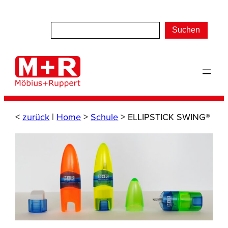
Zum
Inhalt
Suchen
springen
<
zurück
|
Home
>
Schule
>
ELLIPSTICK SWING®