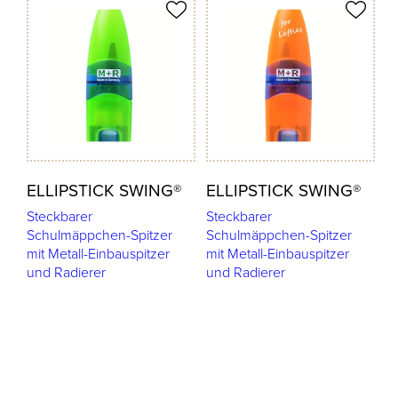
odukt merken
Produkt merken
ELLIPSTICK SWING®
ELLIPSTICK SWING®
Steckbarer
Steckbarer
Schulmäppchen-Spitzer
Schulmäppchen-Spitzer
mit Metall-Einbauspitzer
mit Metall-Einbauspitzer
und Radierer
und Radierer