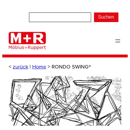
Zum
Inhalt
Suchen
springen
<
zurück
|
Home
>
RONDO SWING®