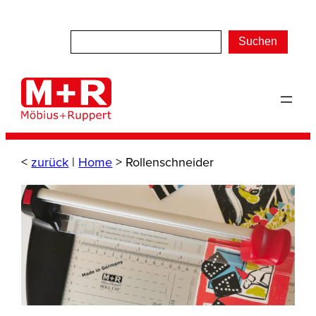
Zum
Inhalt
Suchen
springen
<
zurück
|
Home
>
Rollenschneider