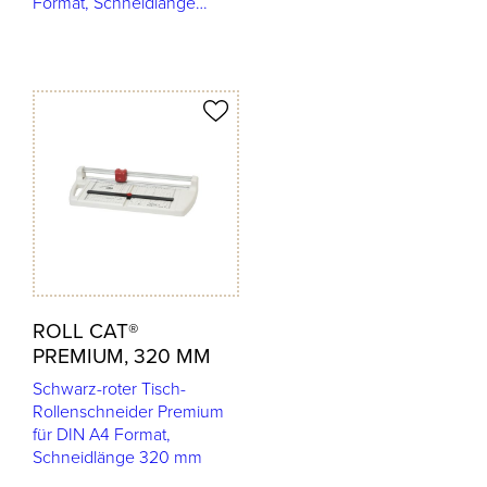
Format, Schneidlänge…
odukt merken
ROLL CAT®
PREMIUM, 320 MM
Schwarz-roter Tisch-
Rollenschneider Premium
für DIN A4 Format,
Schneidlänge 320 mm