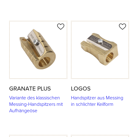
odukt merken
Produkt merken
GRANATE PLUS
LOGOS
Variante des klassischen
Handspitzer aus Messing
Messing-Handspitzers mit
in schlichter Keilform
Aufhängeöse