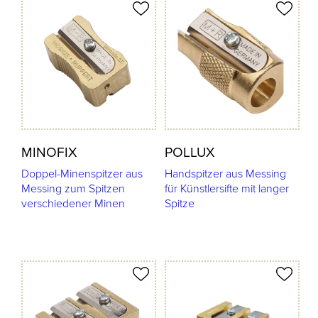
odukt merken
Produkt merken
MINOFIX
POLLUX
Doppel-Minenspitzer aus
Handspitzer aus Messing
Messing zum Spitzen
für Künstlersifte mit langer
verschiedener Minen
Spitze
odukt merken
Produkt merken