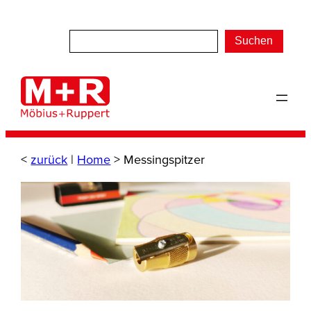
Zum
Inhalt
Suchen
springen
<
zurück
|
Home
>
Messingspitzer