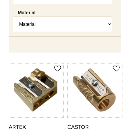
Material
odukt merken
Produkt merken
ARTEX
CASTOR