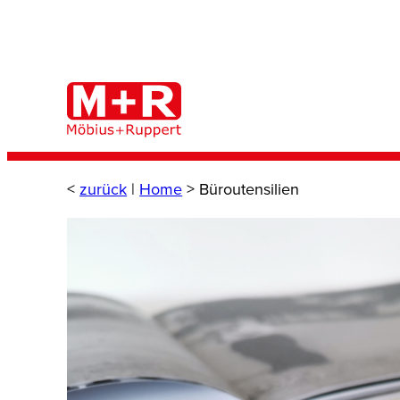
Zum
Inhalt
springen
<
zurück
|
Home
>
Büroutensilien