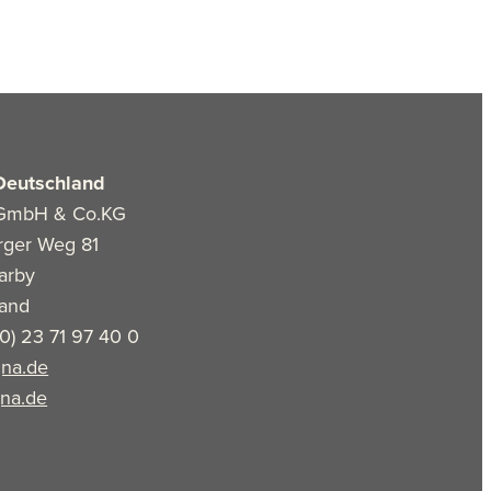
Deutschland
GmbH & Co.KG
rger Weg 81
arby
land
(0) 23 71 97 40 0
na.de
na.de