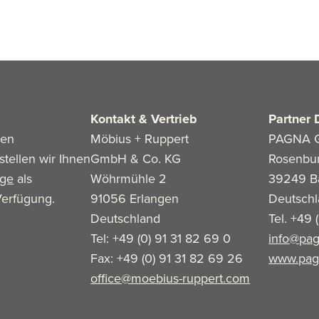
Kontakt & Vertrieb
Partner 
len
Möbius + Ruppert
PAGNA 
stellen wir Ihnen
GmbH & Co. KG
Rosenbu
age
als
Wöhrmühle 2
39249 B
erfügung.
91056 Erlangen
Deutsch
Deutschland
Tel. +49 
Tel: +49 (0) 91 31 82 69 0
info@pag
Fax: +49 (0) 91 31 82 69 26
www.pag
office@moebius-ruppert.com