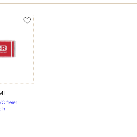
MI
C-freier
ein